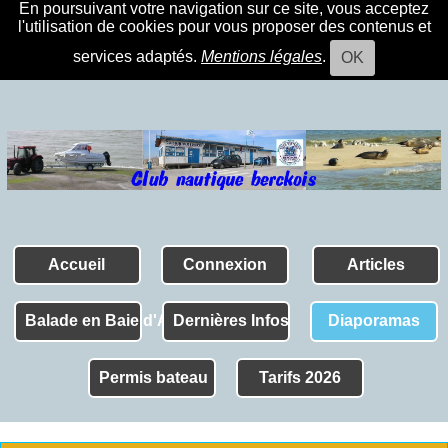
En poursuivant votre navigation sur ce site, vous acceptez
l'utilisation de cookies pour vous proposer des contenus et
services adaptés.
Mentions légales
.
OK
Accueil
Connexion
Articles
Balade en Baie d'Authie
Dernières Infos
Diaporamas
Permis bateau
Tarifs 2026