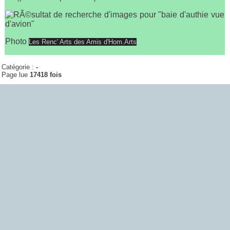
Photo
Les Renc' Arts des Amis d'Hom.Arts
Catégorie :
-
Page lue
17418 fois